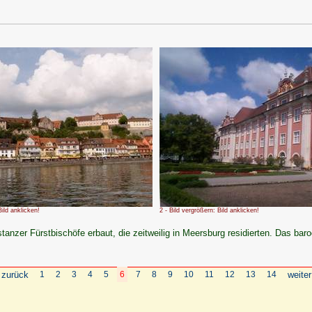
Bild anklicken!
2 - Bild vergrößern: Bild anklicken!
tanzer Fürstbischöfe erbaut, die zeitweilig in Meersburg residierten. Das ba
 zurück
1
2
3
4
5
6
7
8
9
10
11
12
13
14
weiter