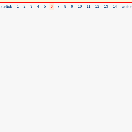
 zurück
1
2
3
4
5
6
7
8
9
10
11
12
13
14
weiter