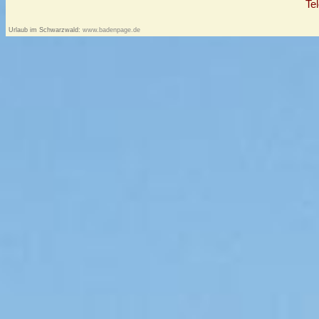
Te
Urlaub im Schwarzwald:
www.badenpage.de