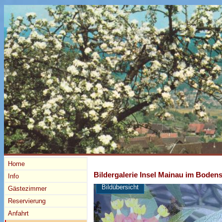
Home
Bildergalerie Insel Mainau im Boden
Info
Bildübersicht
Gästezimmer
Reservierung
Anfahrt