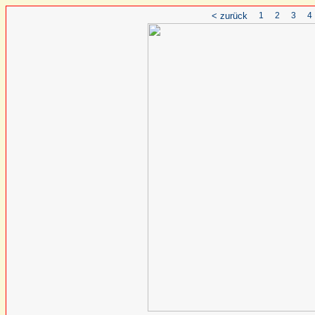
< zurück
1
2
3
4