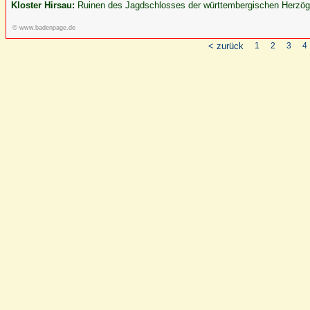
Kloster Hirsau:
Ruinen des Jagdschlosses der württembergischen Herzöge 
© www.badenpage.de
< zurück
1
2
3
4