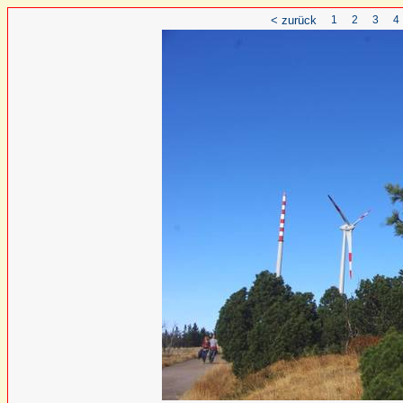
< zurück
1
2
3
4