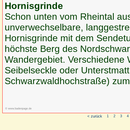
Hornisgrinde
Schon unten vom Rheintal aus
unverwechselbare, langgestr
Hornisgrinde mit dem Sendetur
höchste Berg des Nordschwarz
Wandergebiet. Verschiedene
Seibelseckle oder Unterstmatt 
Schwarzwaldhochstraße) zum 
© www.badenpage.de
< zurück
1
2
3
4