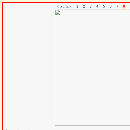
< zurück
1
2
3
4
5
6
7
8