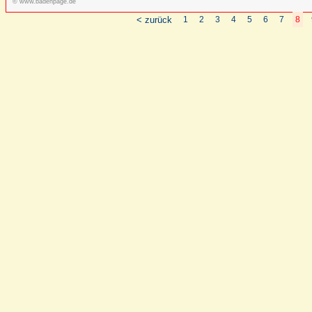
© www.badenpage.de
< zurück
1
2
3
4
5
6
7
8