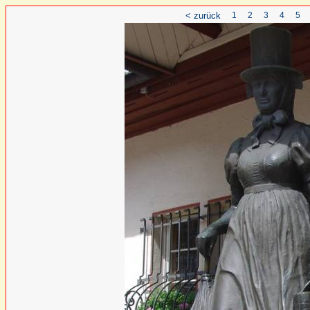
< zurück
1
2
3
4
5