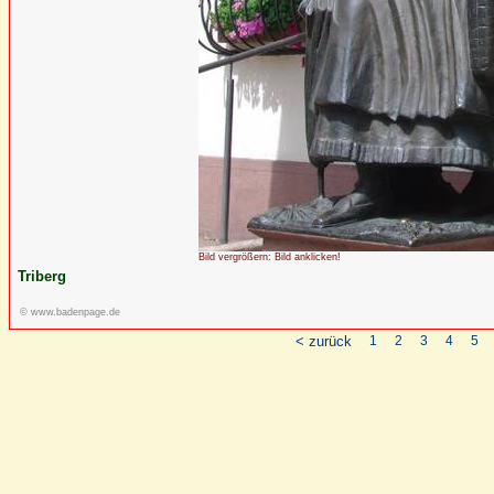
Bild vergrößern: Bild anklicken!
Triberg
© www.badenpage.de
< zurück
1
2
3
4
5