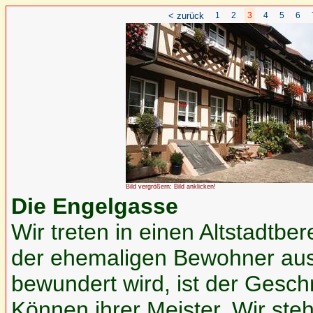
< zurück
1
2
3
4
5
6
Bild vergrößern: Bild anklicken!
Die Engelgasse
Wir treten in einen Altstadtber
der ehemaligen Bewohner aus
bewundert wird, ist der Gesc
Können ihrer Meister. Wir st