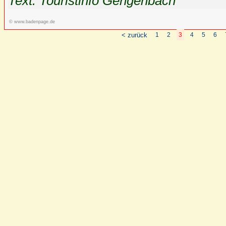
Text: Touristinfo Gengenbach
© www.badenpage.de
< zurück
1
2
3
4
5
6