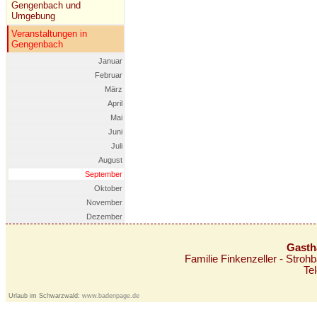
Gengenbach und
Umgebung
Veranstaltungen in
Gengenbach
Januar
Februar
März
April
Mai
Juni
Juli
August
September
Oktober
November
Dezember
Gasth
Familie Finkenzeller - Stro
Te
Urlaub im Schwarzwald:
www.badenpage.de