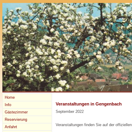
Home
Veranstaltungen in Gengenbach
Info
September 2022
Gästezimmer
Reservierung
Veranstaltungen finden Sie auf der offizie
Anfahrt